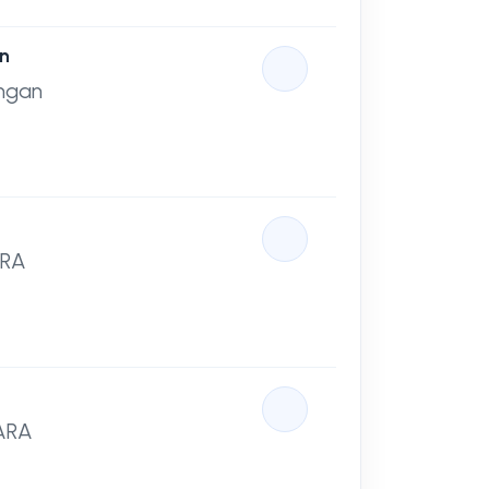
n
ngan
ARA
DARA