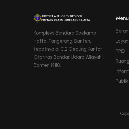
Menu
Bera
Kompleks Bandara Soekarno-
Hatta, Tangerang, Banten,
Layan
tepatnya di C.2 Gedung Kantor
PPID
Otoritas Bandar Udara Wilayah I,
Ruang
Banten 19110.
Infor
Publik
Copy