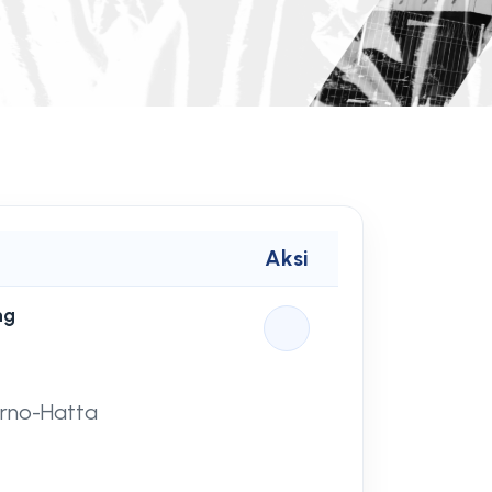
Aksi
ng
g
arno-Hatta