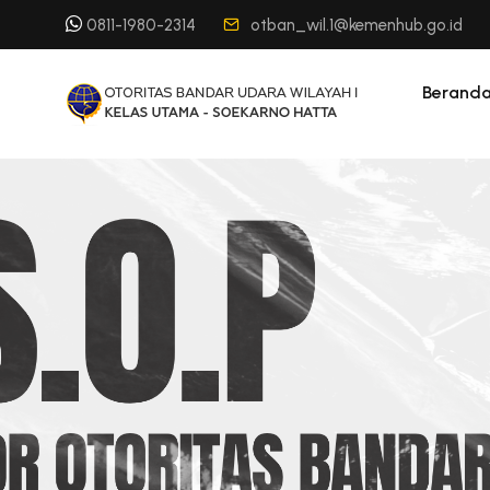
0811-1980-2314
otban_wil.1@kemenhub.go.id
Berand