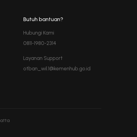
Butuh bantuan?
Hubungi Kami
0811-1980-2314
Layanan Support
otban_wil.1@kemenhub.go.id
Hatta